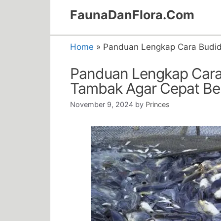
Skip
FaunaDanFlora.Com
to
content
Home
»
Panduan Lengkap Cara Budid
Panduan Lengkap Cara
Tambak Agar Cepat Be
November 9, 2024
by
Princes