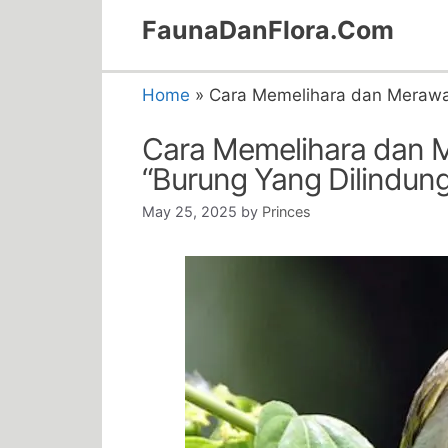
Skip
FaunaDanFlora.Com
to
content
Home
»
Cara Memelihara dan Merawa
Cara Memelihara dan 
“Burung Yang Dilindung
May 25, 2025
by
Princes