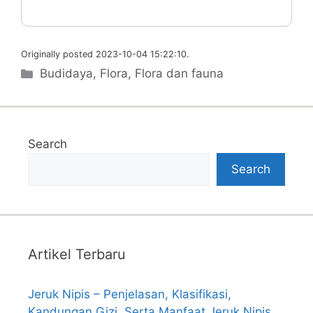
Originally posted 2023-10-04 15:22:10.
Categories
Budidaya
,
Flora
,
Flora dan fauna
Search
Search
Artikel Terbaru
Jeruk Nipis – Penjelasan, Klasifikasi,
Kandungan Gizi, Serta Manfaat Jeruk Nipis