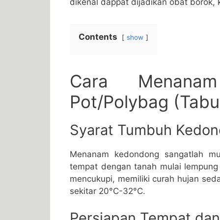
dikenal dappat dijadikan obat borok, k
Contents
show
Cara Menana
Pot/Polybag (Tab
Syarat Tumbuh Kedo
Menanam kedondong sangatlah mu
tempat dengan tanah mulai lempung h
mencukupi, memiliki curah hujan sed
sekitar 20°C-32°C.
Persiapan Tempat da