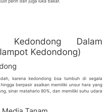
ulit perih dan juga luka bakar.
m Kedondong Dalam
ulampot Kedondong)
ndong
dah, karena kedondong bsa tumbuh di segala
ingga berpasir asalkan memiliki unsur hara yang
ang, sinar matahario 80%, dan memiliki suhu udara
n Media Tanam