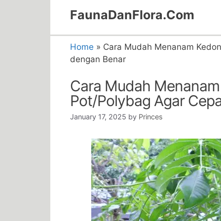
Skip
FaunaDanFlora.Com
to
content
Home
»
Cara Mudah Menanam Kedond
dengan Benar
Cara Mudah Menanam
Pot/Polybag Agar Cep
January 17, 2025
by
Princes