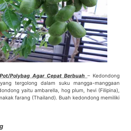
ot/Polybag Agar Cepat Berbuah
– Kedondong
 yang tergolong dalam suku mangga-manggaan
ndong yaitu ambarella, hog plum, hevi (Filipina),
akak farang (Thailand). Buah kedondong memiliki
ng