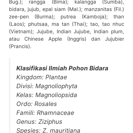
Bug.); rangga (Bima); kalangga (Sumba),
bidara, jujub, epal siam (Mal.); manzanitas (Fil.)
zee-pen (Burma); putrea (Kamboja); than
(Laos); phutsaa, ma tan (Thai); tao, tao nhuc
(Vietnam); Jujube, Indian Jujube, Indian plum,
atau Chinese Apple (Inggris) dan Jujubier
(Prancis).
Klasifikasi Ilmiah Pohon Bidara
Kingdom: Plantae
Divisi: Magnoliophyta
Kelas: Magnoliopsida
Ordo: Rosales
Famili: Rhamnaceae
Genus: Ziziphus
Spesies: Z. mauritiana