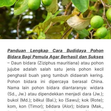
Panduan Lengkap Cara Budidaya Pohon
Bidara Bagi Pemula Agar Berhasil dan Sukses
– Daun bidara (Ziziphus mauritiana) atau pohon
jujube adalah salah satu jenis pohon kecil
penghasil buah yang tumbuh didaerah kering.
Pohon bidara ini dipercaya berasal China.
Nama lain pohon bidara diantaranya: widara
(Sd., Jw.) atau dipendekkan menjadi dara (Jw.);
bukol (Md.); bĕkul (Bal.); ko (Sawu); kok (Rote);
kom, kon (Timor); bĕdara (Alor); bidara (Mak.,