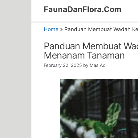
Skip
FaunaDanFlora.Com
to
content
Home
»
Panduan Membuat Wadah Keb
Panduan Membuat Wada
Menanam Tanaman
February 22, 2025
by
Mas Ad