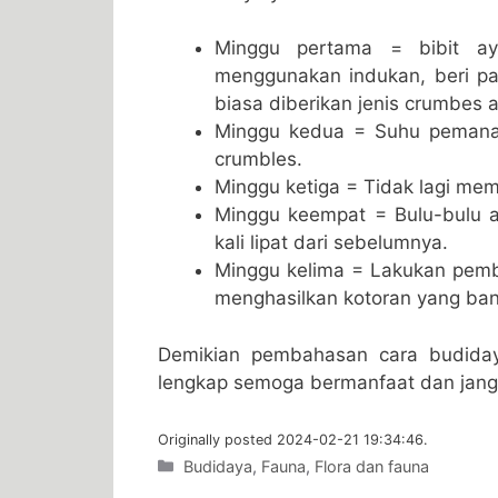
Minggu pertama = bibit a
menggunakan indukan, beri pa
biasa diberikan jenis crumbes a
Minggu kedua = Suhu pemana
crumbles.
Minggu ketiga = Tidak lagi m
Minggu keempat = Bulu-bulu 
kali lipat dari sebelumnya.
Minggu kelima = Lakukan pemb
menghasilkan kotoran yang ban
Demikian pembahasan cara budiday
lengkap semoga bermanfaat dan jangan
Originally posted 2024-02-21 19:34:46.
Categories
Budidaya
,
Fauna
,
Flora dan fauna