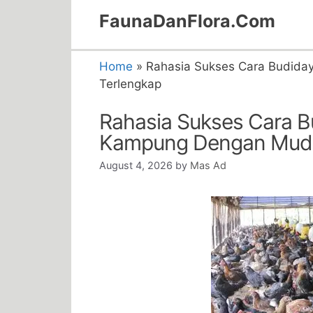
Skip
FaunaDanFlora.Com
to
content
Home
»
Rahasia Sukses Cara Budid
Terlengkap
Rahasia Sukses Cara 
Kampung Dengan Muda
August 4, 2026
by
Mas Ad