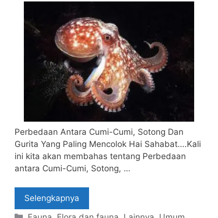
Perbedaan Antara Cumi-Cumi, Sotong Dan
Gurita Yang Paling Mencolok Hai Sahabat….Kali
ini kita akan membahas tentang Perbedaan
antara Cumi-Cumi, Sotong, …
Selengkapnya
Categories
Fauna
,
Flora dan fauna
,
Lainnya
,
Umum