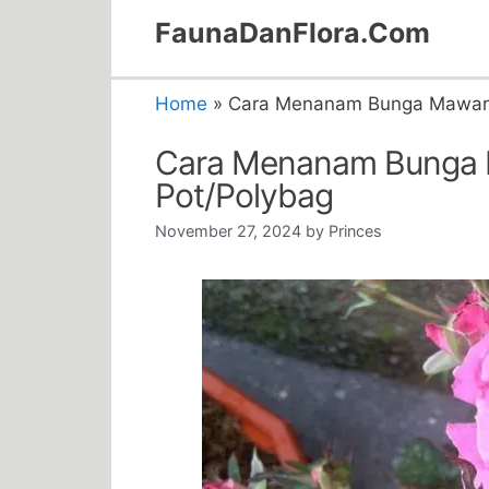
Skip
FaunaDanFlora.Com
to
content
Home
»
Cara Menanam Bunga Mawar D
Cara Menanam Bunga 
Pot/Polybag
November 27, 2024
by
Princes