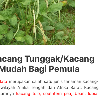
Kacang Tunggak/Kacang
 Mudah Bagi Pemula
lata
merupakan salah satu jenis tanaman kacang-
wilayah Afrika Tengah dan Afrika Barat. Kacang
taranya
kacang tolo, southtern pea, bean, lubia,