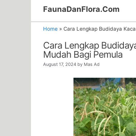
Skip
FaunaDanFlora.Com
to
content
Home
»
Cara Lengkap Budidaya Kac
Cara Lengkap Budiday
Mudah Bagi Pemula
August 17, 2024
by
Mas Ad