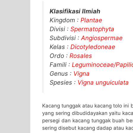
Klasifikasi Ilmiah
Kingdom :
Plantae
Divisi :
Spermatophyta
Subdivisi :
Angiospermae
Kelas :
Dicotyledoneae
Ordo :
Rosales
Famili :
Leguminoceae/Papili
Genus :
Vigna
Spesies :
Vigna unguiculata
Kacang tunggak atau kacang tolo ini
yang sering dibudidayakan yaitu kaca
persegi dan kacang tunggak buah beru
sering disebut kacang dadap atau kac