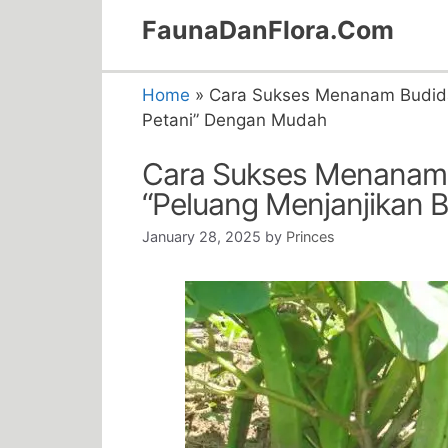
Skip
FaunaDanFlora.Com
to
content
Home
»
Cara Sukses Menanam Budida
Petani” Dengan Mudah
Cara Sukses Menanam 
“Peluang Menjanjikan 
January 28, 2025
by
Princes