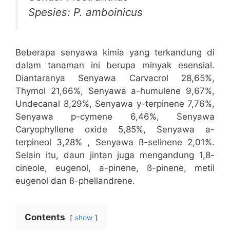
Spesies: P. amboinicus
Beberapa senyawa kimia yang terkandung di
dalam tanaman ini berupa minyak esensial.
Diantaranya Senyawa Carvacrol 28,65%,
Thymol 21,66%, Senyawa a-humulene 9,67%,
Undecanal 8,29%, Senyawa y-terpinene 7,76%,
Senyawa p-cymene 6,46%, Senyawa
Caryophyllene oxide 5,85%, Senyawa a-
terpineol 3,28% , Senyawa ß-selinene 2,01%.
Selain itu, daun jintan juga mengandung 1,8-
cineole, eugenol, a-pinene, ß-pinene, metil
eugenol dan ß-phellandrene.
Contents
show