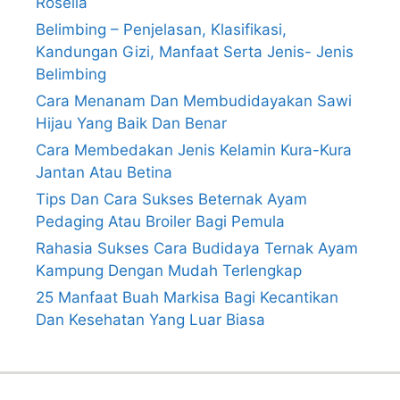
Rosella
Belimbing – Penjelasan, Klasifikasi,
Kandungan Gizi, Manfaat Serta Jenis- Jenis
Belimbing
Cara Menanam Dan Membudidayakan Sawi
Hijau Yang Baik Dan Benar
Cara Membedakan Jenis Kelamin Kura-Kura
Jantan Atau Betina
Tips Dan Cara Sukses Beternak Ayam
Pedaging Atau Broiler Bagi Pemula
Rahasia Sukses Cara Budidaya Ternak Ayam
Kampung Dengan Mudah Terlengkap
25 Manfaat Buah Markisa Bagi Kecantikan
Dan Kesehatan Yang Luar Biasa