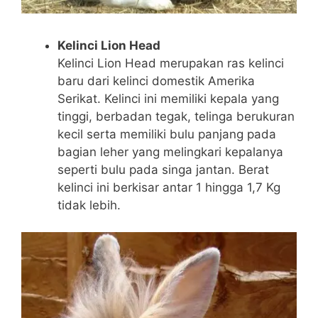
Kelinci Lion Head
Kelinci Lion Head merupakan ras kelinci
baru dari kelinci domestik Amerika
Serikat. Kelinci ini memiliki kepala yang
tinggi, berbadan tegak, telinga berukuran
kecil serta memiliki bulu panjang pada
bagian leher yang melingkari kepalanya
seperti bulu pada singa jantan. Berat
kelinci ini berkisar antar 1 hingga 1,7 Kg
tidak lebih.