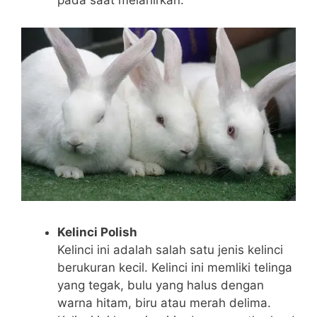
pada saat melahirkan.
Kelinci Polish
Kelinci ini adalah salah satu jenis kelinci
berukuran kecil. Kelinci ini memliki telinga
yang tegak, bulu yang halus dengan
warna hitam, biru atau merah delima.