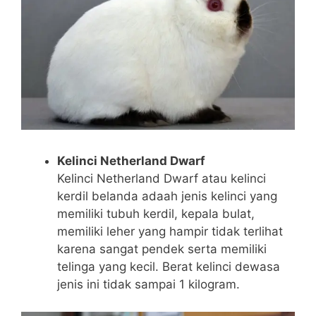
Kelinci Netherland Dwarf
Kelinci Netherland Dwarf atau kelinci
kerdil belanda adaah jenis kelinci yang
memiliki tubuh kerdil, kepala bulat,
memiliki leher yang hampir tidak terlihat
karena sangat pendek serta memiliki
telinga yang kecil. Berat kelinci dewasa
jenis ini tidak sampai 1 kilogram.