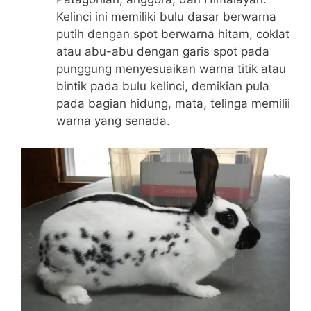
Kelinci ini memiliki bulu dasar berwarna
putih dengan spot berwarna hitam, coklat
atau abu-abu dengan garis spot pada
punggung menyesuaikan warna titik atau
bintik pada bulu kelinci, demikian pula
pada bagian hidung, mata, telinga memilii
warna yang senada.