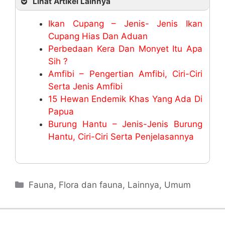
Lihat Artikel Lainnya
Ikan Cupang – Jenis- Jenis Ikan
Cupang Hias Dan Aduan
Perbedaan Kera Dan Monyet Itu Apa
Sih ?
Amfibi – Pengertian Amfibi, Ciri-Ciri
Serta Jenis Amfibi
15 Hewan Endemik Khas Yang Ada Di
Papua
Burung Hantu – Jenis-Jenis Burung
Hantu, Ciri-Ciri Serta Penjelasannya
Categories
Fauna
,
Flora dan fauna
,
Lainnya
,
Umum