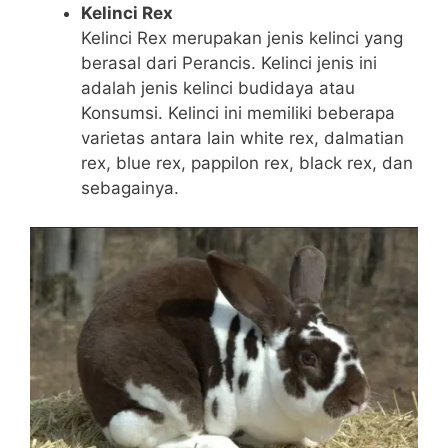
Kelinci Rex
Kelinci Rex merupakan jenis kelinci yang
berasal dari Perancis. Kelinci jenis ini
adalah jenis kelinci budidaya atau
Konsumsi. Kelinci ini memiliki beberapa
varietas antara lain white rex, dalmatian
rex, blue rex, pappilon rex, black rex, dan
sebagainya.