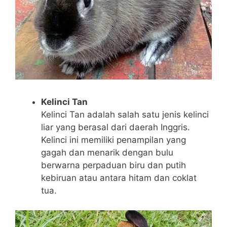
Kelinci Tan
Kelinci Tan adalah salah satu jenis kelinci
liar yang berasal dari daerah Inggris.
Kelinci ini memiliki penampilan yang
gagah dan menarik dengan bulu
berwarna perpaduan biru dan putih
kebiruan atau antara hitam dan coklat
tua.