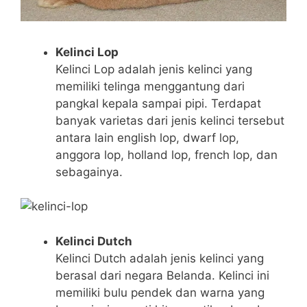
Kelinci Lop
Kelinci Lop adalah jenis kelinci yang
memiliki telinga menggantung dari
pangkal kepala sampai pipi. Terdapat
banyak varietas dari jenis kelinci tersebut
antara lain english lop, dwarf lop,
anggora lop, holland lop, french lop, dan
sebagainya.
Kelinci Dutch
Kelinci Dutch adalah jenis kelinci yang
berasal dari negara Belanda. Kelinci ini
memiliki bulu pendek dan warna yang