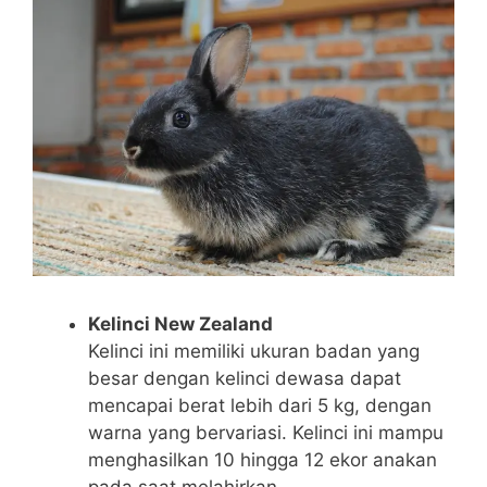
Kelinci New Zealand
Kelinci ini memiliki ukuran badan yang
besar dengan kelinci dewasa dapat
mencapai berat lebih dari 5 kg, dengan
warna yang bervariasi. Kelinci ini mampu
menghasilkan 10 hingga 12 ekor anakan