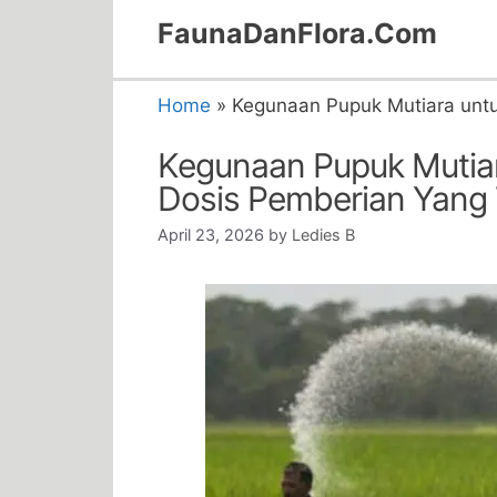
Skip
FaunaDanFlora.Com
to
content
Home
»
Kegunaan Pupuk Mutiara unt
Kegunaan Pupuk Mutia
Dosis Pemberian Yang
April 23, 2026
by
Ledies B