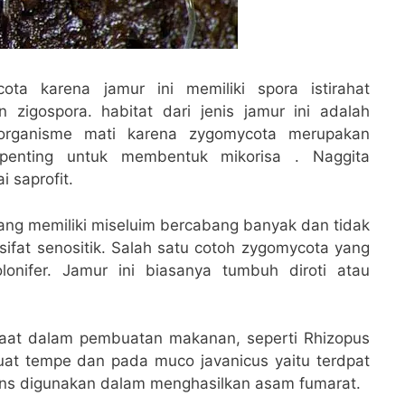
a karena jamur ini memiliki spora istirahat
 zigospora. habitat dari jenis jamur ini adalah
 organisme mati karena zygomycota merupakan
penting untuk membentuk mikorisa . Naggita
 saprofit.
yang memiliki miseluim bercabang banyak dan tidak
rsifat senositik. Salah satu cotoh zygomycota yang
lonifer. Jamur ini biasanya tumbuh diroti atau
aat dalam pembuatan makanan, seperti Rhizopus
at tempe dan pada muco javanicus yaitu terdpat
cans digunakan dalam menghasilkan asam fumarat.