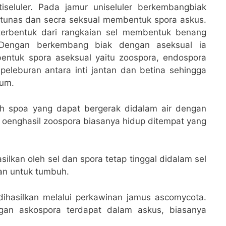
tiseluler. Pada jamur uniseluler berkembangbiak
tunas dan secra seksual membentuk spora askus.
terbentuk dari rangkaian sel membentuk benang
 Dengan berkembang biak dengan aseksual ia
ntuk spora aseksual yaitu zoospora, endospora
 peleburan antara inti jantan dan betina sehingga
ium.
h spoa yang dapat bergerak didalam air dengan
r oenghasil zoospora biasanya hidup ditempat yang
lkan oleh sel dan spora tetap tinggal didalam sel
an untuk tumbuh.
ihasilkan melalui perkawinan jamus ascomycota.
gan askospora terdapat dalam askus, biasanya