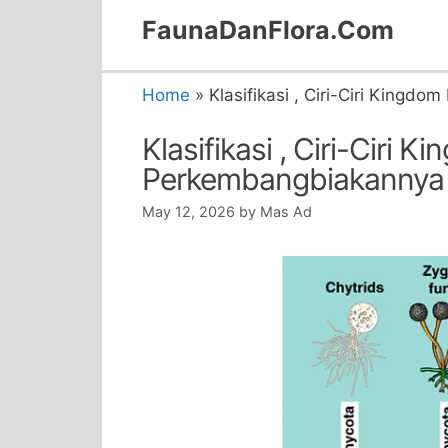
Skip
FaunaDanFlora.Com
to
content
Home
»
Klasifikasi , Ciri-Ciri King
Klasifikasi , Ciri-Ciri
Perkembangbiakannya
May 12, 2026
by
Mas Ad