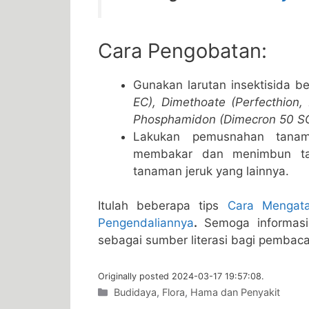
Cara Pengobatan:
Gunakan larutan insektisida b
EC), Dimethoate (Perfecthion,
Phosphamidon (Dimecron 50 SCW
Lakukan pemusnahan tanam
membakar dan menimbun ta
tanaman jeruk yang lainnya.
Itulah beberapa tips
Cara Mengata
Pengendaliannya
.
Semoga informasi
sebagai sumber literasi bagi pembaca
Originally posted 2024-03-17 19:57:08.
Categories
Budidaya
,
Flora
,
Hama dan Penyakit