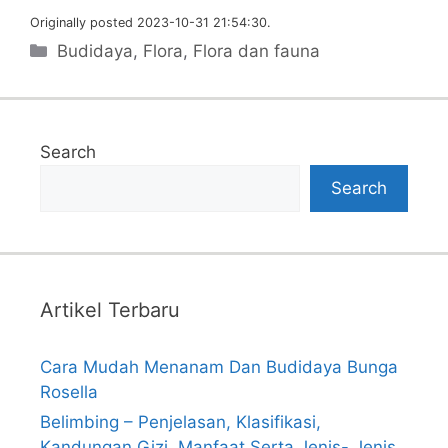
Originally posted 2023-10-31 21:54:30.
Categories
Budidaya
,
Flora
,
Flora dan fauna
Search
Search
Artikel Terbaru
Cara Mudah Menanam Dan Budidaya Bunga
Rosella
Belimbing – Penjelasan, Klasifikasi,
Kandungan Gizi, Manfaat Serta Jenis- Jenis