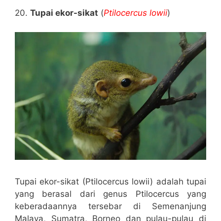
20.
Tupai ekor-sikat
(
Ptilocercus lowii
)
Tupai ekor-sikat (Ptilocercus lowii) adalah tupai
yang berasal dari genus Ptilocercus yang
keberadaannya tersebar di Semenanjung
Malaya, Sumatra, Borneo dan pulau-pulau di