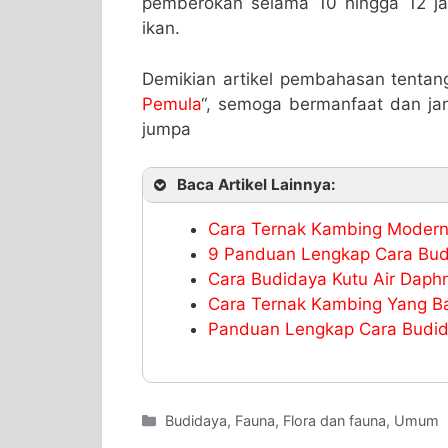
pemberokan selama 10 hingga 12 jam
ikan.
Demikian artikel pembahasan tentan
Pemula
“, semoga bermanfaat dan jan
jumpa
Baca Artikel Lainnya:
Cara Ternak Kambing Modern
9 Panduan Lengkap Cara Budi
Cara Budidaya Kutu Air Dap
Cara Ternak Kambing Yang Ba
Panduan Lengkap Cara Budid
Categories
Budidaya
,
Fauna
,
Flora dan fauna
,
Umum