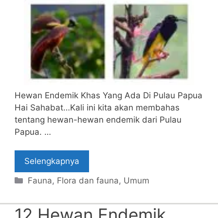
Hewan Endemik Khas Yang Ada Di Pulau Papua
Hai Sahabat…Kali ini kita akan membahas
tentang hewan-hewan endemik dari Pulau
Papua. …
Selengkapnya
Categories
Fauna
,
Flora dan fauna
,
Umum
12 Hewan Endemik