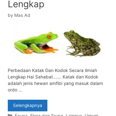
Lengkap
by
Mas Ad
Perbedaan Katak Dan Kodok Secara Ilmiah
Lengkap Hai Sahabat……. Katak dan Kodok
adalah jenis hewan amfibi yang masuk dalam
ordo …
Selengkapnya
Categories
Fauna
,
Flora dan fauna
,
Lainnya
,
Umum