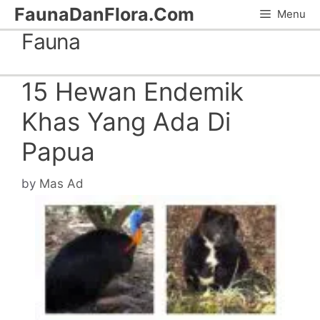
Skip
FaunaDanFlora.Com
Menu
to
Fauna
content
15 Hewan Endemik
Khas Yang Ada Di
Papua
by
Mas Ad