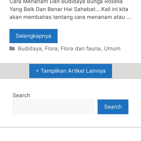
Cara Menanam Dan Budidaya Bunga Rosella
Yang Baik Dan Benar Hai Sahabat….Kali ini kita
akan membahas tentang cara menanam atau …
Selengkapnya
Categories
Budidaya
,
Flora
,
Flora dan fauna
,
Umum
+ Tampilkan Artikel Lainnya
Search
Search