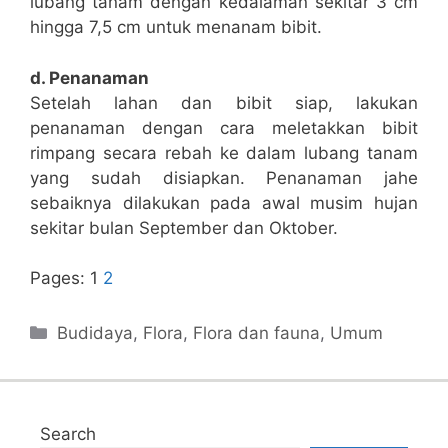
lubang tanam dengan kedalaman sekitar 3 cm
hingga 7,5 cm untuk menanam bibit.
d. Penanaman
Setelah lahan dan bibit siap, lakukan
penanaman dengan cara meletakkan bibit
rimpang secara rebah ke dalam lubang tanam
yang sudah disiapkan. Penanaman jahe
sebaiknya dilakukan pada awal musim hujan
sekitar bulan September dan Oktober.
Pages:
1
2
Categories
Budidaya
,
Flora
,
Flora dan fauna
,
Umum
Search