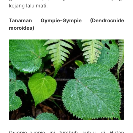
kejang lalu mati.
Tanaman Gympie-Gympie (Dendrocnide
moroides)
Gympie-gimpie ini tumbuh subur di Hutan