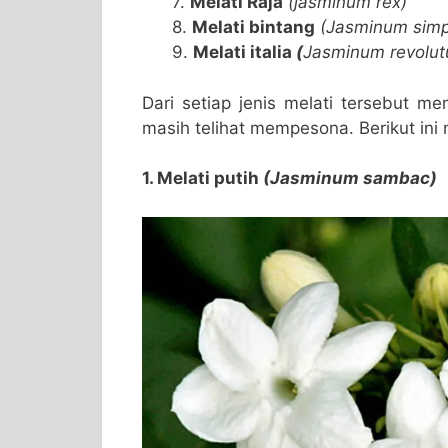
7.
Melati Raja
(jasminum rex)
8.
Melati bintang
(Jasminum simpl
9.
Melati italia
(
Jasminum revolut
Dari setiap jenis melati tersebut 
masih telihat mempesona. Berikut ini
1. Melati putih
(Jasminum sambac)