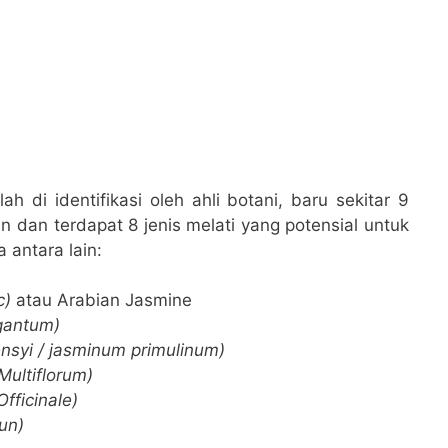
ah di identifikasi oleh ahli botani, baru sekitar 9
 dan terdapat 8 jenis melati yang potensial untuk
 antara lain:
c)
atau Arabian Jasmine
gantum)
syi / jasminum primulinum)
ultiflorum)
fficinale)
un)