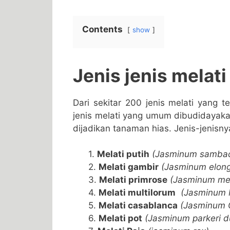
Contents
show
Jenis jenis melati
Dari sekitar 200 jenis melati yang tel
jenis melati yang umum dibudidayakan
dijadikan tanaman hias. Jenis-jenisnya
1.
Melati putih
(Jasminum samba
2.
Melati gambir
(Jasminum elon
3.
Melati primrose
(Jasminum men
4.
Melati multilorum
(Jasminum M
5.
Melati casablanca
(Jasminum O
6.
Melati pot
(Jasminum parkeri d