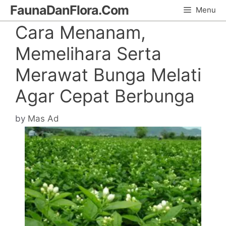
Skip
FaunaDanFlora.Com
Menu
to
Cara Menanam,
content
Memelihara Serta
Merawat Bunga Melati
Agar Cepat Berbunga
by
Mas Ad