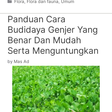
Categories
Flora
,
Flora dan fauna
,
Umum
Panduan Cara
Budidaya Genjer Yang
Benar Dan Mudah
Serta Menguntungkan
by
Mas Ad