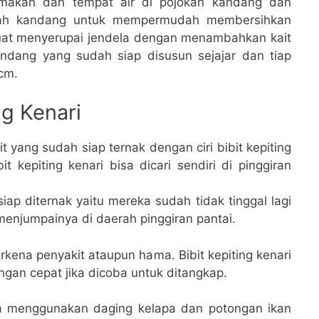
makan dan tempat air di pojokan kandang dan
awah kandang untuk mempermudah membersihkan
buat menyerupai jendela dengan menambahkan kait
andang yang sudah siap disusun sejajar dan tiap
 cm.
ng Kenari
t yang sudah siap ternak dengan ciri bibit kepiting
t kepiting kenari bisa dicari sendiri di pinggiran
siap diternak yaitu mereka sudah tidak tinggal lagi
enjumpainya di daerah pinggiran pantai.
erkena penyakit ataupun hama. Bibit kepiting kenari
gan cepat jika dicoba untuk ditangkap.
sa menggunakan daging kelapa dan potongan ikan