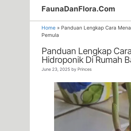
Skip
FaunaDanFlora.Com
to
content
Home
»
Panduan Lengkap Cara Menan
Pemula
Panduan Lengkap Car
Hidroponik Di Rumah B
June 23, 2025
by
Princes