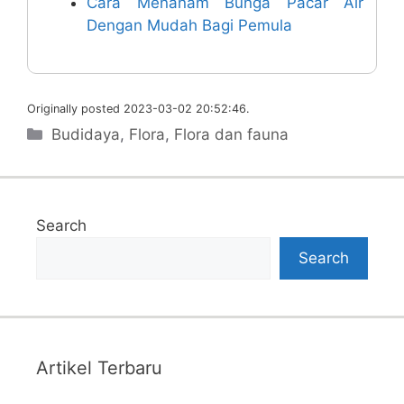
Cara Menanam Bunga Pacar Air
Dengan Mudah Bagi Pemula
Originally posted 2023-03-02 20:52:46.
Categories
Budidaya
,
Flora
,
Flora dan fauna
Search
Search
Artikel Terbaru