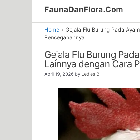
Skip
FaunaDanFlora.Com
to
content
Home
»
Gejala Flu Burung Pada Aya
Pencegahannya
Gejala Flu Burung Pa
Lainnya dengan Cara 
April 19, 2026
by
Ledies B