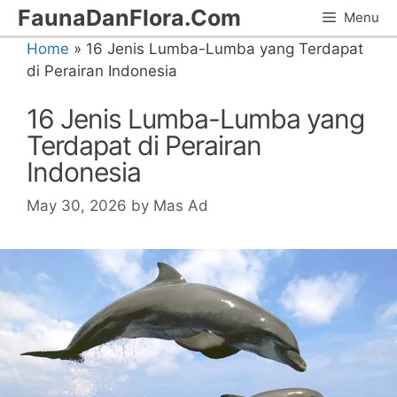
Skip
FaunaDanFlora.Com
Menu
to
Home
»
16 Jenis Lumba-Lumba yang Terdapat
content
di Perairan Indonesia
16 Jenis Lumba-Lumba yang
Terdapat di Perairan
Indonesia
May 30, 2026
by
Mas Ad