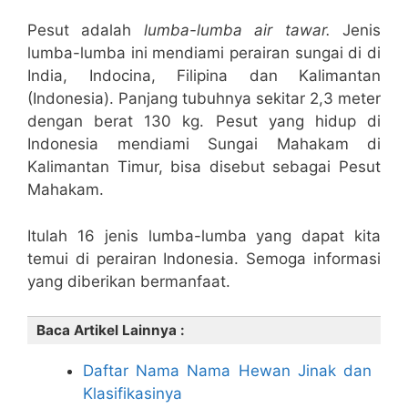
Pesut adalah
lumba-lumba air tawar.
Jenis
lumba-lumba ini mendiami perairan sungai di di
India, Indocina, Filipina dan Kalimantan
(Indonesia). Panjang tubuhnya sekitar 2,3 meter
dengan berat 130 kg. Pesut yang hidup di
Indonesia mendiami Sungai Mahakam di
Kalimantan Timur, bisa disebut sebagai Pesut
Mahakam.
Itulah 16 jenis lumba-lumba yang dapat kita
temui di perairan Indonesia. Semoga informasi
yang diberikan bermanfaat.
Baca Artikel Lainnya :
Daftar Nama Nama Hewan Jinak dan
Klasifikasinya