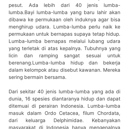
pesut. Ada lebih dari 40 jenis lumba-
lumba.Bayi lumba-lumba yang baru lahir akan
dibawa ke permukaan oleh induknya agar bisa
menghirup udara. Lumba-lumba perlu naik ke
permukaan untuk bernapas supaya tetap hidup.
Lumba-lumba bernapas melalui lubang udara
yang terletak di atas kepalnya. Tubuhnya yang
licin dan ramping sangat sesuai untuk
berenang.Lumba-lumba hidup dan bekerja
dalam kelompok atau disebut kawanan. Mereka
sering bermain bersama.
Dari sekitar 40 jenis lumba-lumba yang ada di
dunia, 16 spesies diantaranya hidup dan dapat
ditemuai di perairan Indonesia. Lumba-lumba
masuk dalam Ordo Cetacea, filum Chordata,
dari keluarga Delphimidae. Kebanyakan
masyarakat di Indonesia hanya mengenalnya