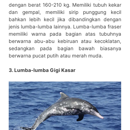
dengan berat 160-210 kg. Memiliki tubuh kekar
dan gempal, memiliki sirip punggung kecil
bahkan lebih kecil jika dibandingkan dengan
jenis lumba-lumba lainnya. Lumba-lumba fraser
memiliki warna pada bagian atas tubuhnya
berwarna abu-abu kebiruan atau kecoklatan,
sedangkan pada bagian bawah biasanya
berwarna pucat putih atau merah muda.
3. Lumba-lumba Gigi Kasar