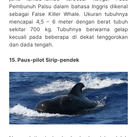
Pembunuh Palsu dalam bahasa Inggris dikenal
sebagai False Killer Whale. Ukuran tubuhnya
mencapai 4,5 – 6 meter dengan berat tubuh
sekitar 700 kg. Tubuhnya berwarna gelap
kecuali pada beberapa di dekat tenggorokan
dan dada tengah.
15. Paus-pilot Sirip-pendek