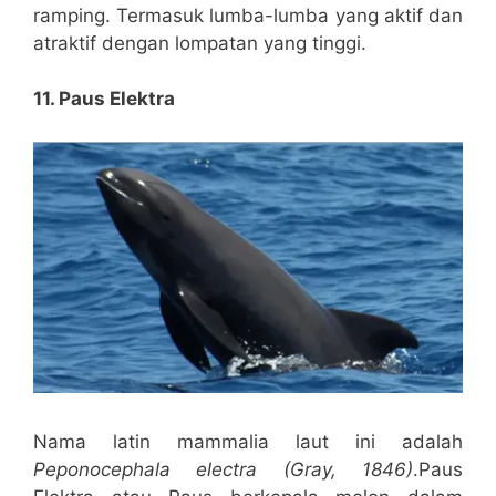
ramping. Termasuk lumba-lumba yang aktif dan
atraktif dengan lompatan yang tinggi.
11. Paus Elektra
Nama latin mammalia laut ini adalah
Peponocephala electra (Gray, 1846)
.Paus