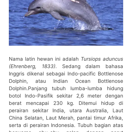
Nama latin hewan ini adalah
Tursiops aduncus
(Ehrenberg, 1833)
. Sedang dalam bahasa
Inggris dikenal sebagai Indo-pacific Bottlenose
Dolphin, atau Indian Ocean Bottlenose
Dolphin.Panjang tubuh lumba-lumba hidung
botol Indo-Pasifik sekitar 2,6 meter dengan
berat mencapai 230 kg. Ditemui hidup di
perairan sekitar India, utara Australia, Laut
China Selatan, Laut Merah, pantai timur Afrika,
serta di perairan Indonesia. Tubuh bagian atas