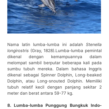
Nama latin lumba-lumba ini adalah
Stenella
longirostris
(Gray, 1828).Lumba-lumba pemintal
dikenal dengan kemampuannya dalam
melompat sambil berputar beberapa kali pada
sumbu tubuh mereka. Dalam bahasa Inggris
dikenal sebagai Spinner Dolphin, Long-beaked
Dolphin, atau Long-snouted Dolphin. Memiliki
tubuh relatif kecil dengan panjang sekitar 2
meter dan berat antara 59-77 kg.
8. Lumba-lumba Punggung Bungkuk Indo-