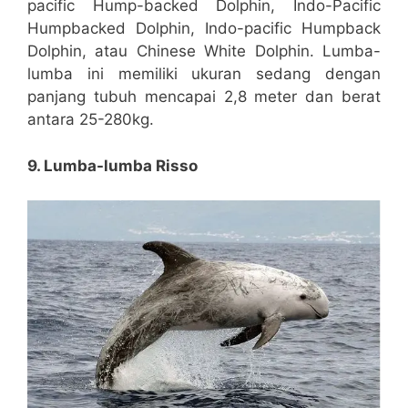
pacific Hump-backed Dolphin, Indo-Pacific
Humpbacked Dolphin, Indo-pacific Humpback
Dolphin, atau Chinese White Dolphin. Lumba-
lumba ini memiliki ukuran sedang dengan
panjang tubuh mencapai 2,8 meter dan berat
antara 25-280kg.
9. Lumba-lumba Risso