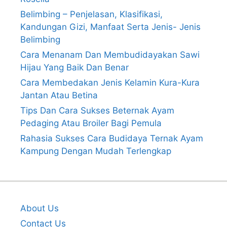
Belimbing – Penjelasan, Klasifikasi,
Kandungan Gizi, Manfaat Serta Jenis- Jenis
Belimbing
Cara Menanam Dan Membudidayakan Sawi
Hijau Yang Baik Dan Benar
Cara Membedakan Jenis Kelamin Kura-Kura
Jantan Atau Betina
Tips Dan Cara Sukses Beternak Ayam
Pedaging Atau Broiler Bagi Pemula
Rahasia Sukses Cara Budidaya Ternak Ayam
Kampung Dengan Mudah Terlengkap
About Us
Contact Us