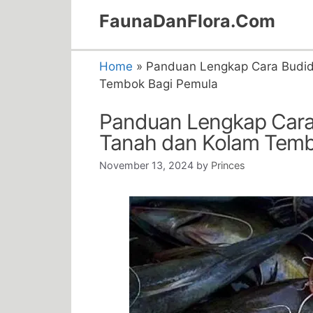
Skip
FaunaDanFlora.Com
to
content
Home
»
Panduan Lengkap Cara Budid
Tembok Bagi Pemula
Panduan Lengkap Cara 
Tanah dan Kolam Temb
November 13, 2024
by
Princes