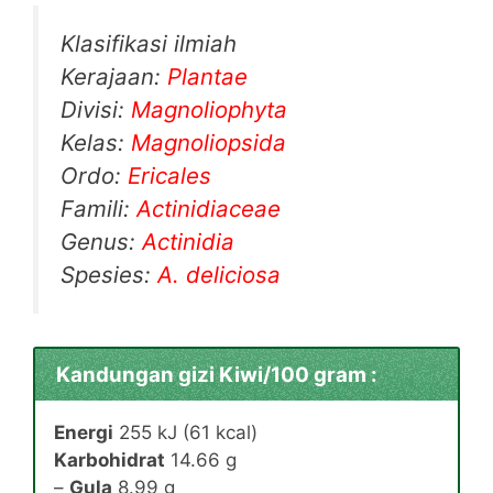
Klasifikasi ilmiah
Kerajaan:
Plantae
Divisi:
Magnoliophyta
Kelas:
Magnoliopsida
Ordo:
Ericales
Famili:
Actinidiaceae
Genus:
Actinidia
Spesies:
A. deliciosa
Kandungan gizi Kiwi/100 gram :
Energi
255 kJ (61 kcal)
Karbohidrat
14.66 g
–
Gula
8.99 g