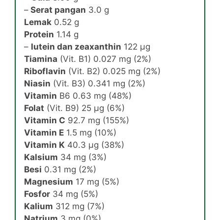
–
Serat pangan
3.0 g
Lemak
0.52 g
Protein
1.14 g
–
lutein dan zeaxanthin
122 μg
Tiamina
(Vit. B1) 0.027 mg (2%)
Riboflavin
(Vit. B2) 0.025 mg (2%)
Niasin
(Vit. B3) 0.341 mg (2%)
Vitamin
B6 0.63 mg (48%)
Folat
(Vit. B9) 25 μg (6%)
Vitamin C
92.7 mg (155%)
Vitamin E
1.5 mg (10%)
Vitamin K
40.3 μg (38%)
Kalsium
34 mg (3%)
Besi
0.31 mg (2%)
Magnesium
17 mg (5%)
Fosfor
34 mg (5%)
Kalium
312 mg (7%)
Natrium
3 mg (0%)