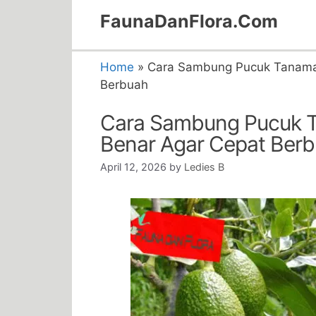
Skip
FaunaDanFlora.Com
to
content
Home
»
Cara Sambung Pucuk Tanaman
Berbuah
Cara Sambung Pucuk T
Benar Agar Cepat Ber
April 12, 2026
by
Ledies B