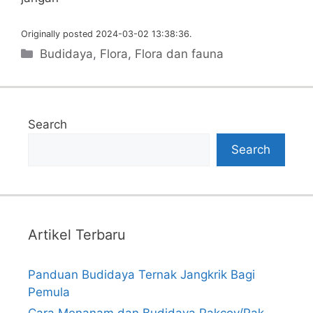
Originally posted 2024-03-02 13:38:36.
Categories
Budidaya
,
Flora
,
Flora dan fauna
Search
Search
Artikel Terbaru
Panduan Budidaya Ternak Jangkrik Bagi
Pemula
Cara Menanam dan Budidaya Pakcoy/Pak